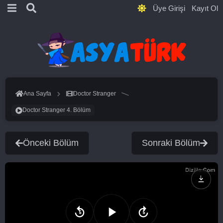
Üye Girişi
Kayıt Ol
Ana Sayfa
Doctor Stranger
Doctor Stranger 4. Bölüm
Önceki Bölüm
Sonraki Bölüm