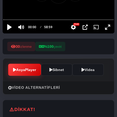
30
%100
izlenme
çeviri
AsyaPlayer
Sibnet
Videa
VIDEO ALTERNATIFLERI
DİKKAT!