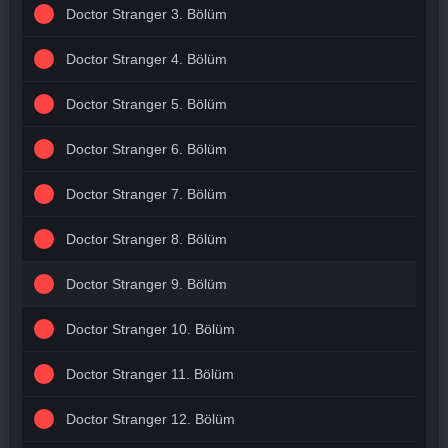
Doctor Stranger 3. Bölüm
Doctor Stranger 4. Bölüm
Doctor Stranger 5. Bölüm
Doctor Stranger 6. Bölüm
Doctor Stranger 7. Bölüm
Doctor Stranger 8. Bölüm
Doctor Stranger 9. Bölüm
Doctor Stranger 10. Bölüm
Doctor Stranger 11. Bölüm
Doctor Stranger 12. Bölüm